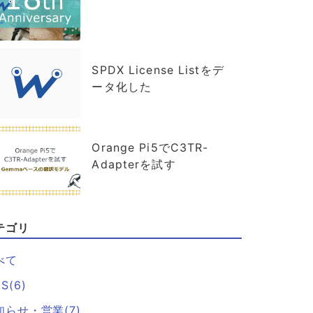
SPDX License Listをデ
ータ化した
Orange Pi5でC3TR-
Adapterを試す
テゴリ
べて
S(6)
知らせ・営業(7)