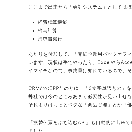
ここまで出来たら「会計システム」としては
経費精算機能
給与計算
請求書発行
あたりを付加して、「零細企業用バックオフ
います。現状は手でやったり、ExcelやらAc
イマイチなので。事務量は知れているので、
CRMだのERPだのとゆー「3文字単語もの」
弊社では今のところあまり必要性が見い出せ
それよりはもっとベタな「商品管理」とか「
「振替伝票をぶち込むAPI」も自動的に出来
ました。