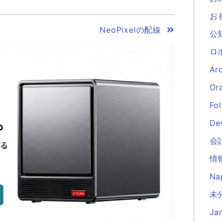
お
NeoPixelの配線
公
ロ
Ar
Or
Fol
De
会
情
Na
未分
Ja