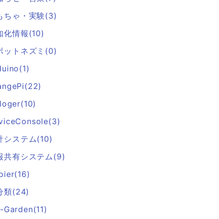
もちゃ・実験(3)
知化情報(10)
ボットネズミ(0)
duino(1)
angePi(22)
loger(10)
viceConsole(3)
計システム(10)
報共有システム(9)
pier(16)
類(24)
r-Garden(11)