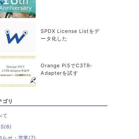
SPDX License Listをデ
ータ化した
Orange Pi5でC3TR-
Adapterを試す
テゴリ
べて
S(6)
知らせ・営業(7)