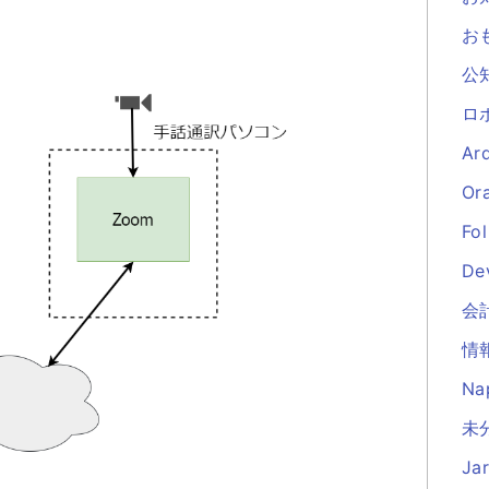
お
公
ロ
Ar
Or
Fol
De
会
情
Na
未分
Ja