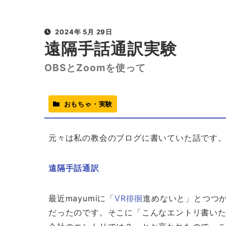
2024年 5月 29日
遠隔手話通訳実験
OBSとZoomを使って
おもちゃ・実験
元々は私の教会のブログに書いていた話です
遠隔手話通訳
最近mayumiに「
VR徘徊
進めないと」とつつ
だったのです。そこに「こんなエントリ書いたよ