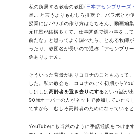
私の所属する教会の教団(
日本アセンブリーズ
是... と言うよりもむしろ推奨で、パワポと
授業にはパワポの作り方はもちろん、動画編
元IT屋が結構多くて、仕事関係で調べ事をし
前だな」と思ってよく調べたら、とある牧師
ったり。教団名が長いので通称「アセンブリ
係ありません。
そういった背景がありコロナのこともあって
した。私の教会も、コロナのごく初期からYou
しばしば
高齢者を置き去りにする
という話が
90歳オーバーの人がネットで参加していたり
ですから、むしろ高齢者のためになっている
YouTubeにも当然のように手話通訳をつけ