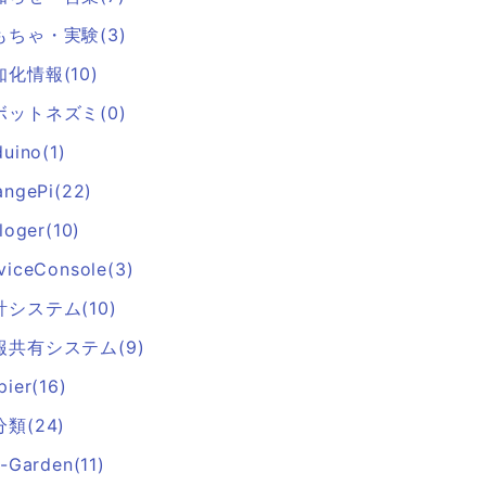
もちゃ・実験(3)
知化情報(10)
ボットネズミ(0)
duino(1)
angePi(22)
loger(10)
viceConsole(3)
計システム(10)
報共有システム(9)
pier(16)
類(24)
r-Garden(11)