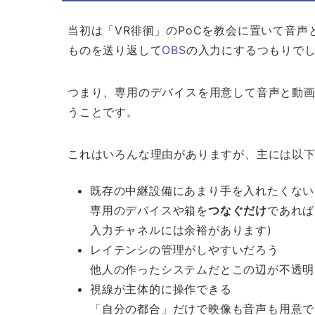
当初は「VR徘徊」のPoCを教会に置いて音
ものを送り返して
OBS
の入力にするつもりで
つまり、専用のデバイスを用意して音声と動
うことです。
これはいろんな理由がありますが、主には以
既存の中継設備にあまり手を入れたくない
専用のデバイスや箱を
つなぐだけ
であれば
入力チャネルには余裕があります)
レイテンシの管理がしやすいだろう
他人の作ったシステムだとこの辺が不透明
視線が主体的に操作できる
「自分の都合」だけで映像も音声も用意で