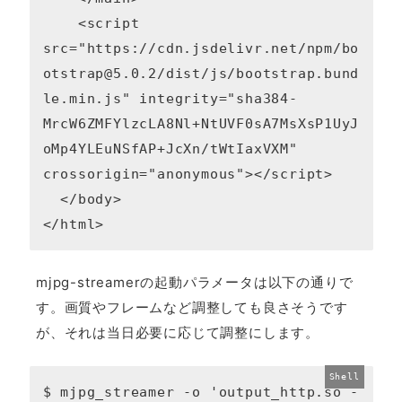
    <script 
src="https://cdn.jsdelivr.net/npm/bo
otstrap@5.0.2/dist/js/bootstrap.bund
le.min.js" integrity="sha384-
MrcW6ZMFYlzcLA8Nl+NtUVF0sA7MsXsP1UyJ
oMp4YLEuNSfAP+JcXn/tWtIaxVXM" 
crossorigin="anonymous"></script>

  </body>

</html>
mjpg-streamerの起動パラメータは以下の通りで
す。画質やフレームなど調整しても良さそうです
が、それは当日必要に応じて調整にします。
$ mjpg_streamer -o 'output_http.so -