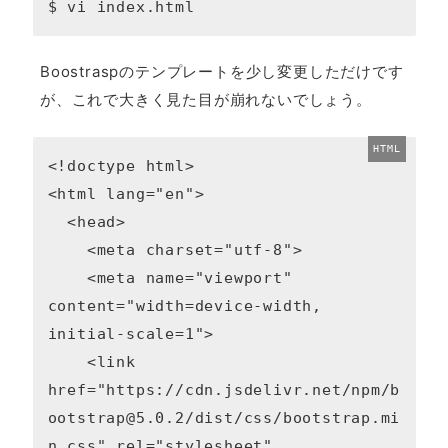
$ vi index.html
Boostraspのテンプレートを少し変更しただけです
が、これで大きく見た目が崩れないでしょう。
<!doctype html>

<html lang="en">

  <head>

    <meta charset="utf-8">

    <meta name="viewport" 
content="width=device-width, 
initial-scale=1">

    <link 
href="https://cdn.jsdelivr.net/npm/b
ootstrap@5.0.2/dist/css/bootstrap.mi
n.css" rel="stylesheet" 