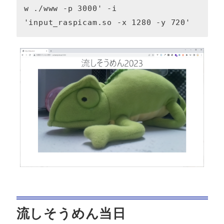
w ./www -p 3000' -i 
'input_raspicam.so -x 1280 -y 720'
流しそうめん当日